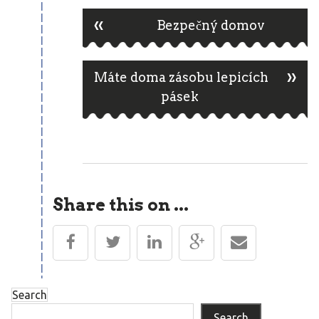
«
Post
Bezpečný domov
»
navigation
Máte doma zásobu lepicích
pásek
Share this on ...
Search
Search