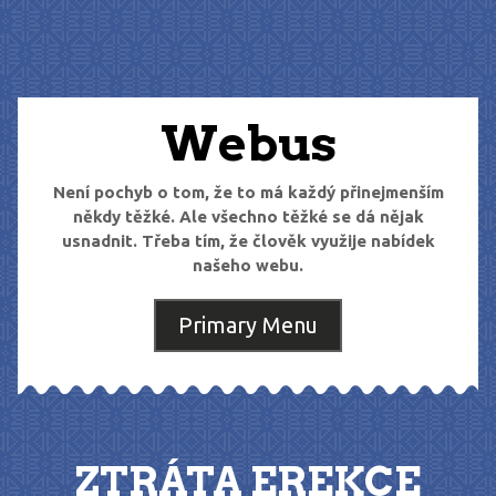
Skip
to
content
Webus
Není pochyb o tom, že to má každý přinejmenším
někdy těžké. Ale všechno těžké se dá nějak
usnadnit. Třeba tím, že člověk využije nabídek
našeho webu.
Primary Menu
ZTRÁTA EREKCE