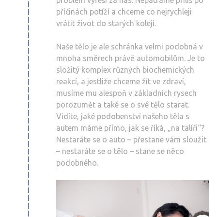
problém vyřeší za nás. Nepátráme příliš po
příčinách potíží a chceme co nejrychleji
vrátit život do starých kolejí.
Naše tělo je ale schránka velmi podobná v
mnoha směrech právě automobilům. Je to
složitý komplex různých biochemických
reakcí, a jestliže chceme žít ve zdraví,
musíme mu alespoň v základních rysech
porozumět a také se o své tělo starat.
Vidíte, jaké podobenství našeho těla s
autem máme přímo, jak se říká, „na talíři“?
Nestaráte se o auto – přestane vám sloužit
– nestaráte se o tělo – stane se něco
podobného.