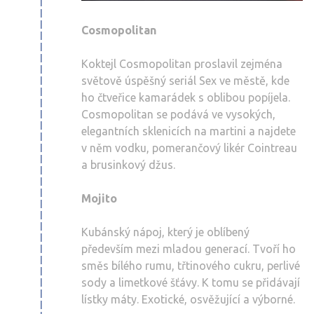
Cosmopolitan
Koktejl Cosmopolitan proslavil zejména
světově úspěšný seriál Sex ve městě, kde
ho čtveřice kamarádek s oblibou popíjela.
Cosmopolitan se podává ve vysokých,
elegantních sklenicích na martini a najdete
v něm vodku, pomerančový likér Cointreau
a brusinkový džus.
Mojito
Kubánský nápoj, který je oblíbený
především mezi mladou generací. Tvoří ho
směs bílého rumu, třtinového cukru, perlivé
sody a limetkové šťávy. K tomu se přidávají
lístky máty. Exotické, osvěžující a výborné.