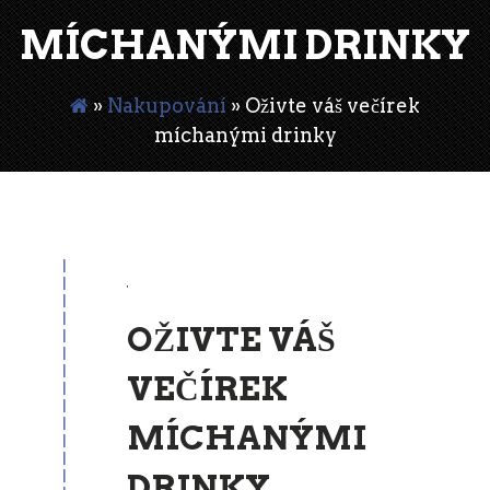
MÍCHANÝMI DRINKY
»
Nakupování
»
Oživte váš večírek
míchanými drinky
22
Jan
OŽIVTE VÁŠ
VEČÍREK
MÍCHANÝMI
DRINKY