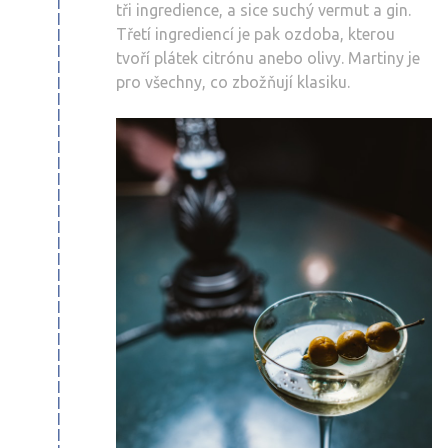
tři ingredience, a sice suchý vermut a gin.
Třetí ingrediencí je pak ozdoba, kterou
tvoří plátek citrónu anebo olivy. Martiny je
pro všechny, co zbožňují klasiku.