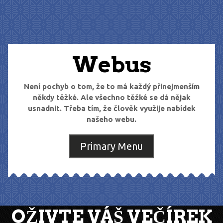
Skip
to
content
Webus
Není pochyb o tom, že to má každý přinejmenším
někdy těžké. Ale všechno těžké se dá nějak
usnadnit. Třeba tím, že člověk využije nabídek
našeho webu.
Primary Menu
OŽIVTE VÁŠ VEČÍREK