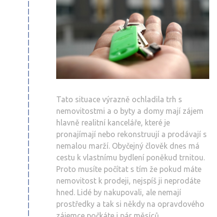
Tato situace výrazně ochladila trh s
nemovitostmi a o byty a domy mají zájem
hlavně realitní kanceláře, které je
pronajímají nebo rekonstruují a prodávají s
nemalou marží. Obyčejný člověk dnes má
cestu k vlastnímu bydlení poněkud trnitou.
Proto musíte počítat s tím že pokud máte
nemovitost k prodeji, nejspíš ji neprodáte
hned. Lidé by nakupovali, ale nemají
prostředky a tak si někdy na opravdového
zájemce počkáte i pár měsíců.