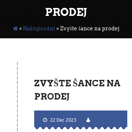
PRODEJ
»
Nakupování
»
Zvyšte šance na prodej
22
Dec
ZVYŠTE ŠANCE NA
PRODEJ
22 Dec 2023