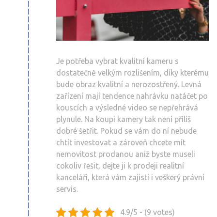
Je potřeba vybrat kvalitní kameru s
dostatečně velkým rozlišením, díky kterému
bude obraz kvalitní a nerozostřený. Levná
zařízení mají tendence nahrávku natáčet po
kouscích a výsledné video se nepřehrává
plynule. Na koupi kamery tak není příliš
dobré šetřit. Pokud se vám do ní nebude
chtít investovat a zároveň chcete mít
nemovitost prodanou aniž byste museli
cokoliv řešit, dejte ji k prodeji realitní
kanceláři, která vám zajistí i veškerý právní
servis.
4.9/5 - (9 votes)