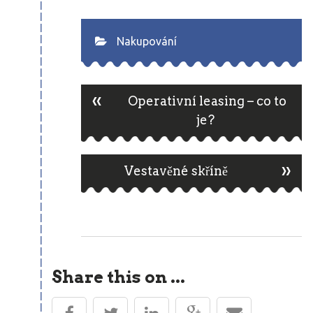
Nakupování
«
Post
Operativní leasing – co to
je?
navigation
»
Vestavěné skříně
Share this on ...