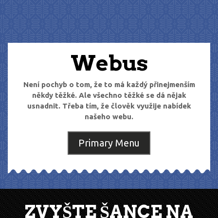
Skip
to
content
Webus
Není pochyb o tom, že to má každý přinejmenším
někdy těžké. Ale všechno těžké se dá nějak
usnadnit. Třeba tím, že člověk využije nabídek
našeho webu.
Primary Menu
ZVYŠTE ŠANCE NA