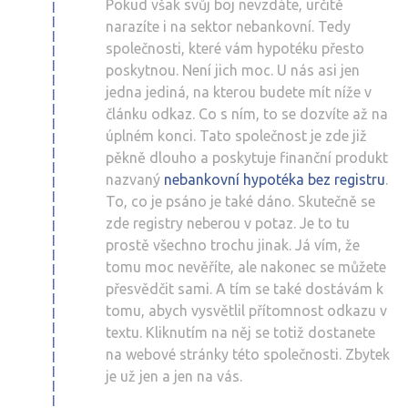
Pokud však svůj boj nevzdáte, určitě
narazíte i na sektor nebankovní. Tedy
společnosti, které vám hypotéku přesto
poskytnou. Není jich moc. U nás asi jen
jedna jediná, na kterou budete mít níže v
článku odkaz. Co s ním, to se dozvíte až na
úplném konci. Tato společnost je zde již
pěkně dlouho a poskytuje finanční produkt
nazvaný
nebankovní hypotéka bez registru
.
To, co je psáno je také dáno. Skutečně se
zde registry neberou v potaz. Je to tu
prostě všechno trochu jinak. Já vím, že
tomu moc nevěříte, ale nakonec se můžete
přesvědčit sami. A tím se také dostávám k
tomu, abych vysvětlil přítomnost odkazu v
textu. Kliknutím na něj se totiž dostanete
na webové stránky této společnosti. Zbytek
je už jen a jen na vás.