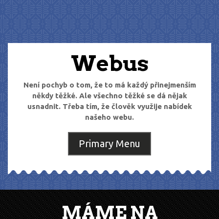
Skip
to
content
Webus
Není pochyb o tom, že to má každý přinejmenším
někdy těžké. Ale všechno těžké se dá nějak
usnadnit. Třeba tím, že člověk využije nabídek
našeho webu.
Primary Menu
MÁME NA