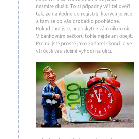
nesmíte dlužit. To si případný věřitel ověří
tak, že nahlédne do registrů, kterých je více
a tam se po vás drobátko poohlédne.
Pokud tam jste, neposkytne vám nikdo nic.
V bankovním sektoru tohle nejde ani obejít.
Pro ně jste prostě jako žadatel skončil a ve
vší úctě vás slušně vyhodí na ulici.