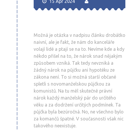
15 Apr 2024
Možná je otázka v nadpisu článku drobátko
naivní, ale je fakt, že nám do kanceláře
volají lidé a ptají se na to. Nevíme kde a kdy
někdo přišel na to, že nárok snad nějakým
způsobem vzniká. Tak tedy nevzniká a
žádný nárok na půjčku ani hypotéku ze
zákona není. To si možná starší občané
spletli s novomanželskou půjčkou za
komunistů. Na tu měl skutečně právní
nárok každý manželský pár do určitého
věku a za dodržení určitých podmínek. Ta
půjčka byla bezúročná. No, ne všechno bylo
za komančů špatné. V současnosti však nic
takového neexistuje.