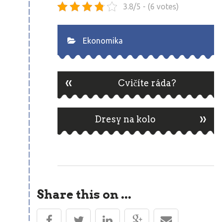
3.8/5 - (6 votes)
Ekonomika
«
Post
Cvičíte ráda?
»
navigation
Dresy na kolo
Share this on ...