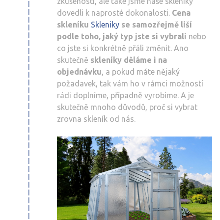
zkušenosti, ale také jsme naše skleníky
dovedli k naprosté dokonalosti.
Cena
skleníku
Skleniky
se samozřejmě liší
podle toho, jaký typ jste si vybrali
nebo
co jste si konkrétně přáli změnit. Ano
skutečně
skleníky děláme i na
objednávku
, a pokud máte nějaký
požadavek, tak vám ho v rámci možností
rádi doplníme, případně vyrobíme. A je
skutečně mnoho důvodů, proč si vybrat
zrovna skleník od nás.