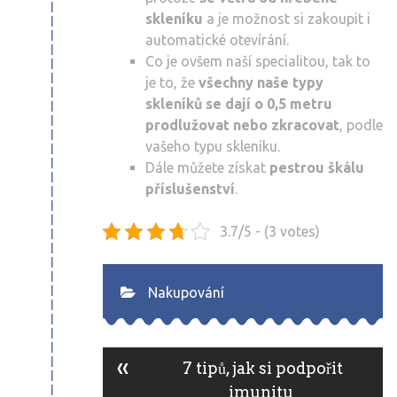
skleníku
a je možnost si zakoupit i
automatické otevírání.
Co je ovšem naší specialitou, tak to
je to, že
všechny naše typy
skleníků se dají o 0,5 metru
prodlužovat nebo zkracovat
, podle
vašeho typu skleníku.
Dále můžete získat
pestrou škálu
příslušenství
.
3.7/5 - (3 votes)
Nakupování
«
Post
7 tipů, jak si podpořit
imunitu