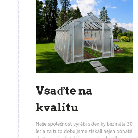
Vsaďte na
kvalitu
Naše společnost vyrábí skleníky bezmála 30
let a za tuto dobu jsme získali nejen bohaté