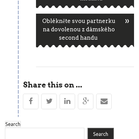
navigation
»
Oblékněte svou partnerku
na dovolenou z dámského
second handu
Share this on ...
Search
Search