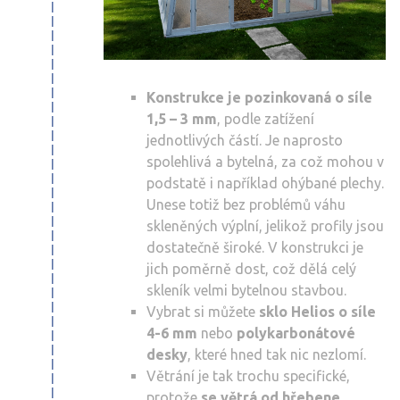
Konstrukce je pozinkovaná o síle
1,5 – 3 mm
, podle zatížení
jednotlivých částí. Je naprosto
spolehlivá a bytelná, za což mohou v
podstatě i například ohýbané plechy.
Unese totiž bez problémů váhu
skleněných výplní, jelikož profily jsou
dostatečně široké. V konstrukci je
jich poměrně dost, což dělá celý
skleník velmi bytelnou stavbou.
Vybrat si můžete
sklo Helios o síle
4-6 mm
nebo
polykarbonátové
desky
, které hned tak nic nezlomí.
Větrání je tak trochu specifické,
protože
se větrá od hřebene