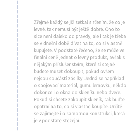
Zřejmě každý se již setkal s rčením, že co je
levné, tak nemusí být ještě dobré. Ono to
sice není daleko od pravdy, ale i tak je třeba
se v dnešní době dívat na to, co si vlastně
kupujete. V podstatě řečeno, že se může ve
finální ceně jednat o levný produkt, avšak s
nějakým příslušenstvím, které si stejně
budete muset dokoupit, pokud ovšem
nejsou součástí zásilky. Jedná se například
o spojovací materiál, gumu lemovku, někdo
dokonce i o okna do skleníku nebo dveře.
Pokud si chcete zakoupit skleník, tak buďte
opatrní na to, co si vlastně koupíte. Určitě
se zajímejte i o samotnou konstrukci, která
je v podstatě stěžejní.