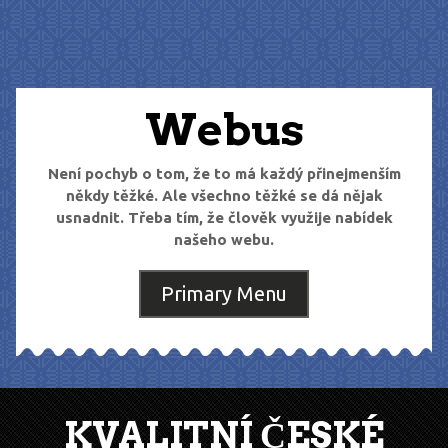
Skip
to
content
Webus
Není pochyb o tom, že to má každý přinejmenším
někdy těžké. Ale všechno těžké se dá nějak
usnadnit. Třeba tím, že člověk využije nabídek
našeho webu.
Primary Menu
KVALITNÍ ČESKÉ