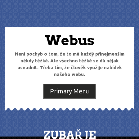
Skip
to
content
Webus
Není pochyb o tom, že to má každý přinejmenším
někdy těžké. Ale všechno těžké se dá nějak
usnadnit. Třeba tím, že člověk využije nabídek
našeho webu.
Primary Menu
ZUBAŘ JE