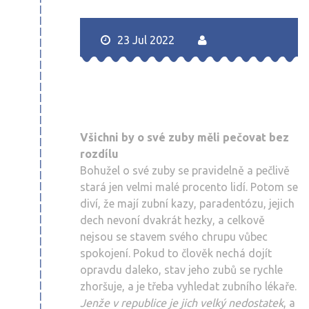
23 Jul 2022
Všichni by o své zuby měli pečovat bez
rozdílu
Bohužel o své zuby se pravidelně a pečlivě
stará jen velmi malé procento lidí. Potom se
diví, že mají zubní kazy, paradentózu, jejich
dech nevoní dvakrát hezky, a celkově
nejsou se stavem svého chrupu vůbec
spokojení. Pokud to člověk nechá dojít
opravdu daleko, stav jeho zubů se rychle
zhoršuje, a je třeba vyhledat zubního lékaře.
Jenže v republice je jich velký nedostatek
, a