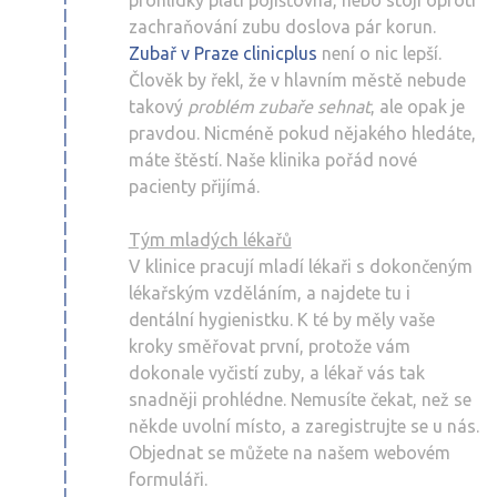
prohlídky platí pojišťovna, nebo stojí oproti
zachraňování zubu doslova pár korun.
Zubař v Praze clinicplus
není o nic lepší.
Člověk by řekl, že v hlavním městě nebude
takový
problém zubaře sehnat
, ale opak je
pravdou. Nicméně pokud nějakého hledáte,
máte štěstí. Naše klinika pořád nové
pacienty přijímá.
Tým mladých lékařů
V klinice pracují mladí lékaři s dokončeným
lékařským vzděláním, a najdete tu i
dentální hygienistku. K té by měly vaše
kroky směřovat první, protože vám
dokonale vyčistí zuby, a lékař vás tak
snadněji prohlédne. Nemusíte čekat, než se
někde uvolní místo, a zaregistrujte se u nás.
Objednat se můžete na našem webovém
formuláři.