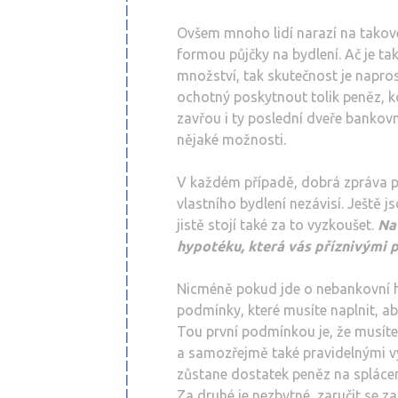
Ovšem mnoho lidí narazí na takové
formou půjčky na bydlení. Ač je ta
množství, tak skutečnost je naprost
ochotný poskytnout tolik peněz, kol
zavřou i ty poslední dveře bankovn
nějaké možnosti.
V každém případě, dobrá zpráva pro
vlastního bydlení nezávisí. Ještě j
jistě stojí také za to vyzkoušet.
Na
hypotéku, která vás příznivými 
Nicméně pokud jde o nebankovní h
podmínky, které musíte naplnit, ab
Tou první podmínkou je, že musíte 
a samozřejmě také pravidelnými vý
zůstane dostatek peněz na splácen
Za druhé je nezbytné, zaručit se z