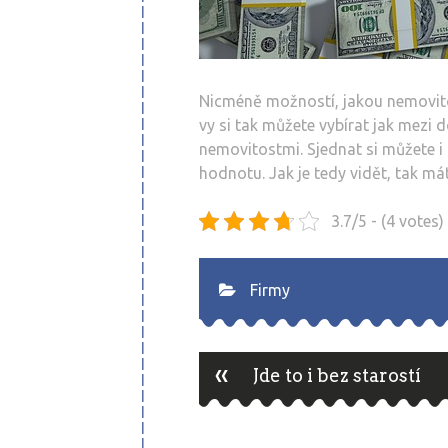
Nicméně možností, jakou nemovit
vy si tak můžete vybírat jak mezi 
nemovitostmi. Sjednat si můžete 
hodnotu. Jak je tedy vidět, tak mát
3.7/5 - (4 votes)
Firmy
«
Post
Jde to i bez starostí