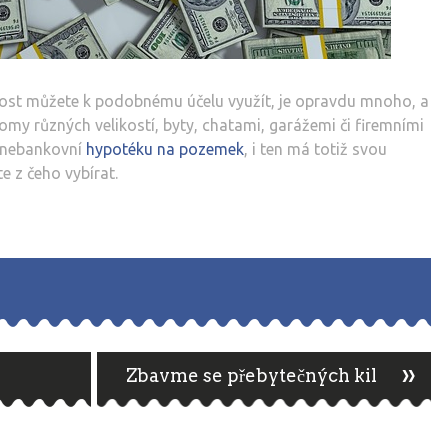
ost můžete k podobnému účelu využít, je opravdu mnoho, a
domy různých velikostí, byty, chatami, garážemi či firemními
i nebankovní
hypotéku na pozemek
, i ten má totiž svou
e z čeho vybírat.
»
Zbavme se přebytečných kil