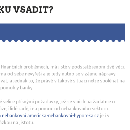
KU VSADIT?
finančních problémech, má jisté v podstatě jenom dvě věci.
ama od sebe nevyřeší a je tedy nutno se v zájmu nápravy
at, a jednak to, že právě v takové situaci nelze spoléhat na
i pomohly banky.
velice přísnými požadavky, jež se v nich na žadatele o
sázejí lidé raději na pomoc od nebankovního sektoru.
a nebankovní americka-nebankovni-hypoteka.cz
je i v
zkou na jistotu.