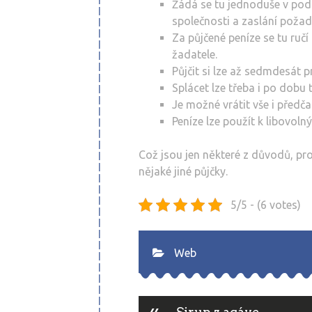
Žádá se tu jednoduše v pod
společnosti a zaslání poža
Za půjčené peníze se tu ruč
žadatele.
Půjčit si lze až sedmdesát 
Splácet lze třeba i po dobu tř
Je možné vrátit vše i předča
Peníze lze použít k libovoln
Což jsou jen některé z důvodů, pro
nějaké jiné půjčky.
5/5 - (6 votes)
Web
«