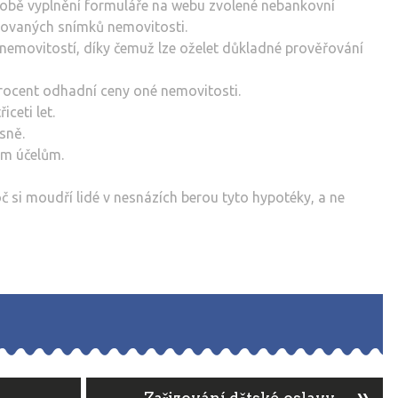
obě vyplnění formuláře na webu zvolené nebankovní
dovaných snímků nemovitosti.
í nemovitostí, díky čemuž lze oželet důkladné prověřování
procent odhadní ceny oné nemovitosti.
iceti let.
sně.
ým účelům.
č si moudří lidé v nesnázích berou tyto hypotéky, a ne
»