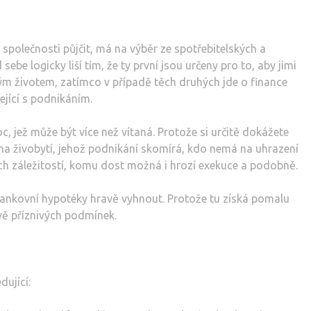
společnosti půjčit, má na výběr ze spotřebitelských a
ebe logicky liší tím, že ty první jsou určeny pro to, aby jimi
ným životem, zatímco v případě těch druhých jde o finance
ející s podnikáním.
c, jež může být více než vítaná. Protože si určitě dokážete
 na živobytí, jehož podnikání skomírá, kdo nemá na uhrazení
iných záležitostí, komu dost možná i hrozí exekuce a podobně.
nkovní hypotéky hravě vyhnout. Protože tu získá pomalu
vě příznivých podmínek.
dující: