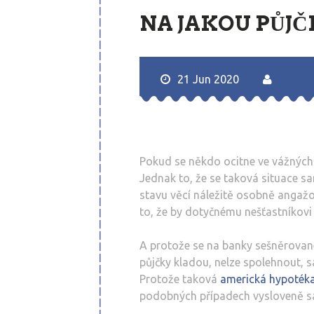
NA JAKOU PŮJČ
21 Jun 2020
Pokud se někdo ocitne ve vážných 
Jednak to, že se taková situace s
stavu věcí náležitě osobně angažov
to, že by dotyčnému nešťastníkov
A protože se na banky sešněrované 
půjčky kladou, nelze spolehnout, 
Protože taková
americká hypoték
podobných případech vysloveně sá