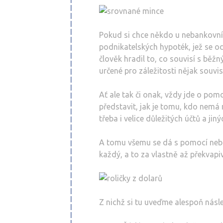
Pokud si chce někdo u nebankovní 
podnikatelských hypoték, jež se od s
člověk hradil to, co souvisí s běž
určené pro záležitosti nějak souvis
Ať ale tak či onak, vždy jde o pomo
představit, jak je tomu, kdo nemá
třeba i velice důležitých účtů a j
A tomu všemu se dá s pomocí neba
každý, a to za vlastně až překvapi
Z nichž si tu uveďme alespoň násle