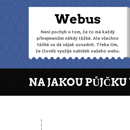
Skip
to
Webus
content
Není pochyb o tom, že to má každý
přinejmenším někdy těžké. Ale všechno
těžké se dá nějak usnadnit. Třeba tím,
že člověk využije nabídek našeho webu.
NA JAKOU PŮJČKU
21
Jun