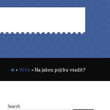
»
Web
»
Na jakou půjčku vsadit?
Search