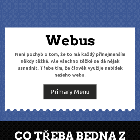
Skip
to
content
Webus
Není pochyb o tom, že to má každý přinejmenším
někdy těžké. Ale všechno těžké se dá nějak
usnadnit. Třeba tím, že člověk využije nabídek
našeho webu.
Primary Menu
CO TŘEBA BEDNA Z