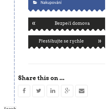
Nakupování
«
Post
Bezpečí domova
»
navigation
Přestěhujte se rychle
Share this on ...
Search