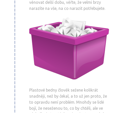
věnovat delší dobu, věřte, že velmi brzy
narazíte na vše, na co narazit potřebujete.
Plastové bedny člověk sežene kolikrát
snadněji, než by čekal, a to už jen proto, že
to opravdu není problém. Mnohdy se lidé
bojí, že neseženou to, co by chtěli, ale ve