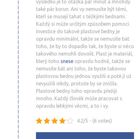
výsledku je to otázka pár minut a mnohdy
také pár korun. Ani vy nemusíte být těmi,
kteří se musejí tahat s těžkými bednami.
Každý si může určitým způsobem pomoci.
Investice do takové plastové bedny je
opravdu minimální, takže se nemusíte bát
toho, že by to dopadlo tak, že byste si něco
takového nemohli dovolit. Plast je materiál,
který toho
snese
opravdu hodně, takže se
nemusíte bát ani toho, že byste takovou
plastovou bednu jednou využili a poté jí už
nevyužili nikdy, protože by se zničila.
Plastové bedny toho opravdu přežijí
mnoho. Každý člověk může pracovat s
opravdu lehkými věcmi, a to i vy.
4.2/5 - (6 votes)